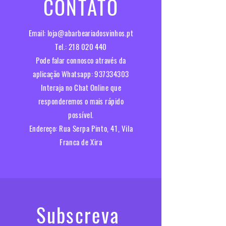
CONTATO
Email:
loja@abarbeariadosvinhos.pt
Tel.:
218 020 440
Pode falar connosco através da
aplicação Whatsapp:
937334303
Interaja no Chat Online que
responderemos o mais rápido
possível.​
Endereço:
Rua Serpa Pinto, 41, Vila
Franca de Xira
Subscreva