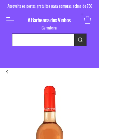
Aproveite os portes gratuitos para compras acima de 75€
A Barbearia dos Vinhos
Garrafeira