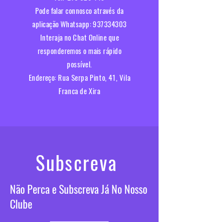
Pode falar connosco através da
aplicação Whatsapp:
937334303
Interaja no Chat Online que
responderemos o mais rápido
possível.​
Endereço:
Rua Serpa Pinto, 41, Vila
Franca de Xira
Subscreva
Não Perca e Subscreva Já No Nosso
Clube