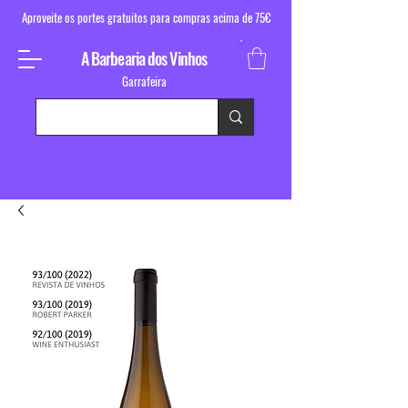
Aproveite os portes gratuitos para compras acima de 75€
A Barbearia dos Vinhos
Garrafeira