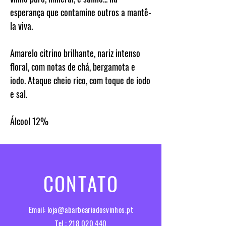
esperança que contamine outros a mantê-
la viva.
Amarelo citrino brilhante, nariz intenso
floral, com notas de chá, bergamota e
iodo. Ataque cheio rico, com toque de iodo
e sal.
Álcool
12%
CONTATO
Email:
loja@abarbeariadosvinhos.pt
Tel.:
218 020 440