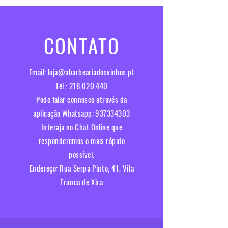
CONTATO
Email:
loja@abarbeariadosvinhos.pt
Tel.:
218 020 440
Pode falar connosco através da
aplicação Whatsapp:
937334303
Interaja no Chat Online que
responderemos o mais rápido
possível.​
Endereço:
Rua Serpa Pinto, 41, Vila
Franca de Xira