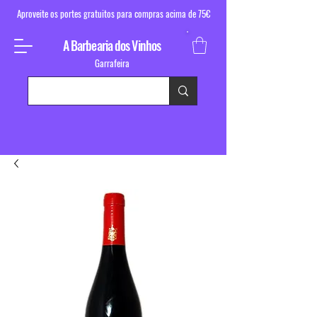
Aproveite os portes gratuitos para compras acima de 75€
A Barbearia dos Vinhos
Garrafeira