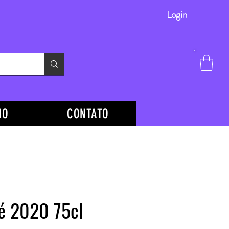
Login
HO
CONTATO
é 2020 75cl