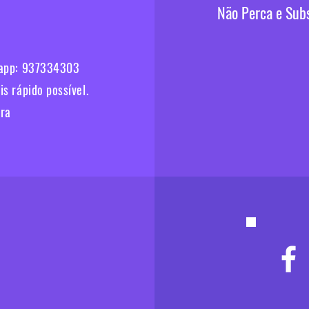
Não Perca e Sub
sapp: 937334303
 rápido possível.​
ira