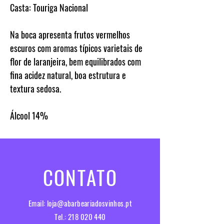
Casta:
Touriga Nacional
Na boca apresenta frutos vermelhos
escuros com aromas típicos varietais de
flor de laranjeira, bem equilibrados com
fina acidez natural, boa estrutura e
textura sedosa.
Álcool
14%
CONTATO
Email:
loja@abarbeariadosvinhos.pt
Tel.:
218 020 440