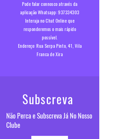
Pode falar connosco através da
aplicação Whatsapp:
937334303
Interaja no Chat Online que
responderemos o mais rápido
possível.​
Endereço:
Rua Serpa Pinto, 41, Vila
Franca de Xira
Subscreva
Não Perca e Subscreva Já No Nosso
Clube