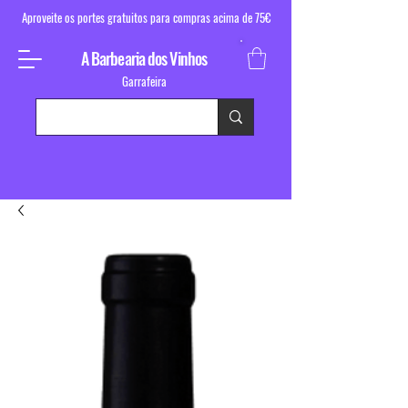
Aproveite os portes gratuitos para compras acima de 75€
A Barbearia dos Vinhos
Garrafeira