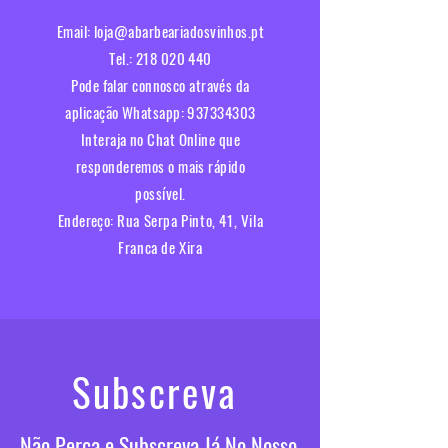
Email:
loja@abarbeariadosvinhos.pt
Tel.:
218 020 440
Pode falar connosco através da
aplicação Whatsapp:
937334303
Interaja no Chat Online que
responderemos o mais rápido
possível.​
Endereço:
Rua Serpa Pinto, 41, Vila
Franca de Xira
Subscreva
Não Perca e Subscreva Já No Nosso