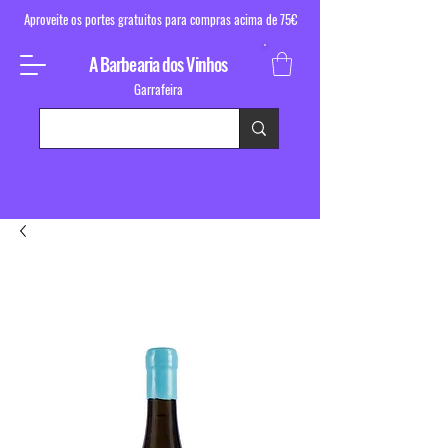
Aproveite os portes gratuitos para compras acima de 75€
A Barbearia dos Vinhos
Garrafeira