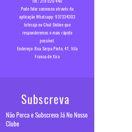
Tel.:
218 020 440
Pode falar connosco através da
aplicação Whatsapp:
937334303
Interaja no Chat Online que
responderemos o mais rápido
possível.​
Endereço:
Rua Serpa Pinto, 41, Vila
Franca de Xira
Subscreva
Não Perca e Subscreva Já No Nosso
Clube