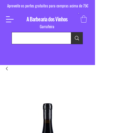
Aproveite os portes gratuitos para compras acima de 75€
A Barbearia dos Vinhos
Garrafeira