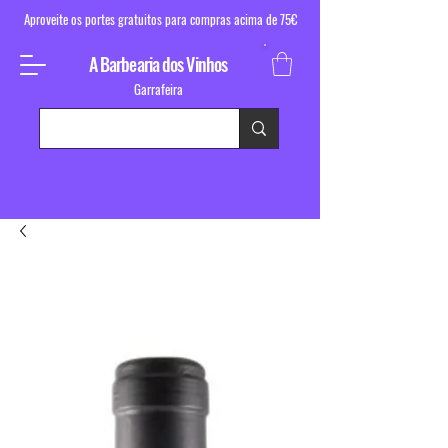
Aproveite os portes gratuitos para compras acima de 75€
A Barbearia dos Vinhos
Garrafeira