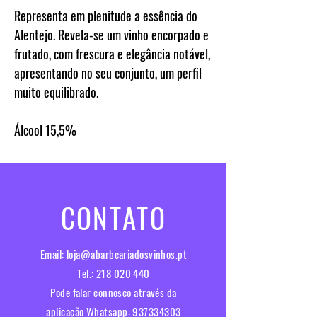
Representa em plenitude a essência do
Alentejo. Revela-se um vinho encorpado e
frutado, com frescura e elegância notável,
apresentando no seu conjunto, um perfil
muito equilibrado.
Álcool
15,5%
CONTATO
Email:
loja@abarbeariadosvinhos.pt
Tel.:
218 020 440
Pode falar connosco através da
aplicação Whatsapp:
937334303