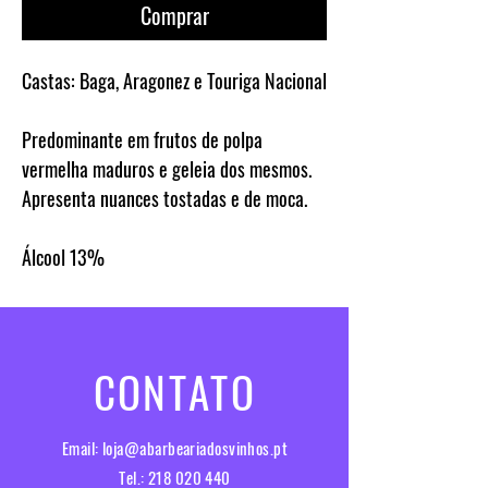
Comprar
Castas:
Baga, Aragonez e Touriga Nacional
Predominante em frutos de polpa
vermelha maduros e geleia dos mesmos.
Apresenta nuances tostadas e de moca.
Álcool
13%
CONTATO
Email:
loja@abarbeariadosvinhos.pt
Tel.:
218 020 440