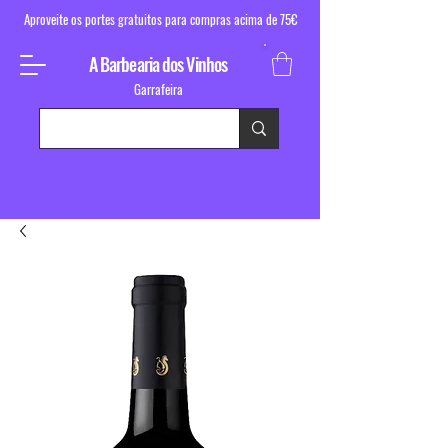
Aproveite os portes gratuitos para compras acima de 75€
A Barbearia dos Vinhos
Garrafeira