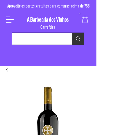
Aproveite os portes gratuitos para compras acima de 75€
A Barbearia dos Vinhos
Garrafeira