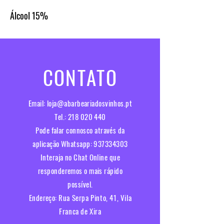
Álcool
15%
CONTATO
Email:
loja@abarbeariadosvinhos.pt
Tel.:
218 020 440
Pode falar connosco através da
aplicação Whatsapp:
937334303
Interaja no Chat Online que
responderemos o mais rápido
possível.​
Endereço:
Rua Serpa Pinto, 41, Vila
Franca de Xira