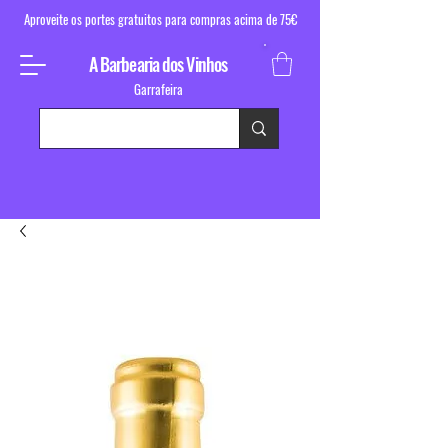
Aproveite os portes gratuitos para compras acima de 75€
A Barbearia dos Vinhos
Garrafeira