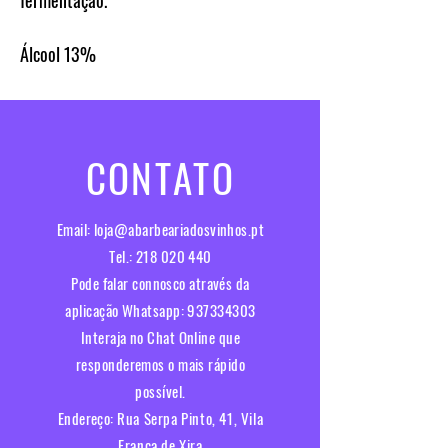
Álcool
13%
CONTATO
Email:
loja@abarbeariadosvinhos.pt
Tel.:
218 020 440
Pode falar connosco através da
aplicação Whatsapp:
937334303
Interaja no Chat Online que
responderemos o mais rápido
possível.​
Endereço:
Rua Serpa Pinto, 41, Vila
Franca de Xira