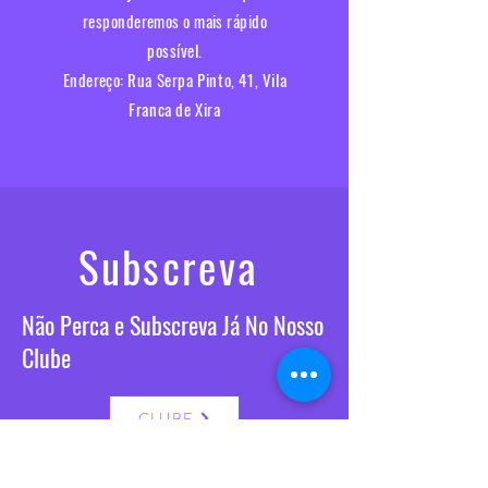
responderemos o mais rápido
possível.​
Endereço:
Rua Serpa Pinto, 41, Vila
Franca de Xira
Subscreva
Não Perca e Subscreva Já No Nosso
Clube
CLUBE