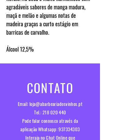
agradáveis sabores de manga madura,
maçã e melão e algumas notas de
madeira graças a curto estágio em
barricas de carvalho.
Álcool
12,5%
CONTATO
Email:
loja@abarbeariadosvinhos.pt
Tel.:
218 020 440
Pode falar connosco através da
aplicação Whatsapp:
937334303
Interaja no Chat Online que