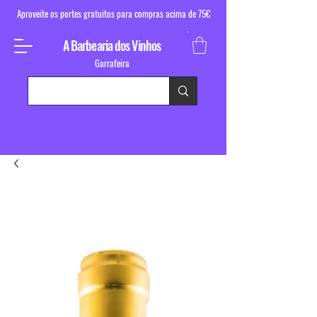
Aproveite os portes gratuitos para compras acima de 75€
A Barbearia dos Vinhos
Garrafeira