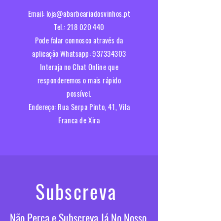
Email:
loja@abarbeariadosvinhos.pt
Tel.:
218 020 440
Pode falar connosco através da
aplicação Whatsapp:
937334303
Interaja no Chat Online que
responderemos o mais rápido
possível.​
Endereço:
Rua Serpa Pinto, 41, Vila
Franca de Xira
Subscreva
Não Perca e Subscreva Já No Nosso