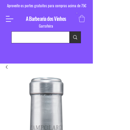
Aproveite os portes gratuitos para compras acima de 75€
A Barbearia dos Vinhos
Garrafeira