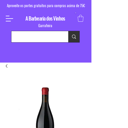
Aproveite os portes gratuitos para compras acima de 75€
A Barbearia dos Vinhos
Garrafeira