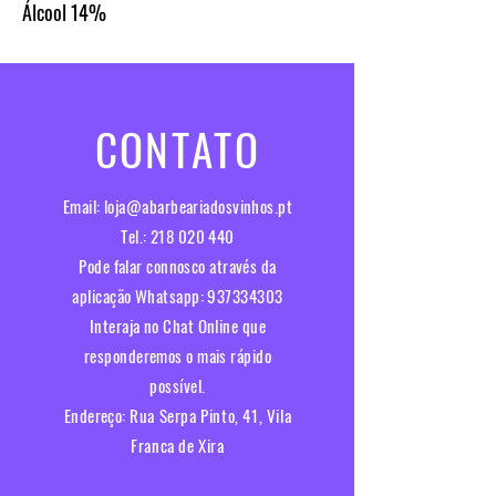
Álcool
14%
CONTATO
Email:
loja@abarbeariadosvinhos.pt
Tel.:
218 020 440
Pode falar connosco através da
aplicação Whatsapp:
937334303
Interaja no Chat Online que
responderemos o mais rápido
possível.​
Endereço:
Rua Serpa Pinto, 41, Vila
Franca de Xira